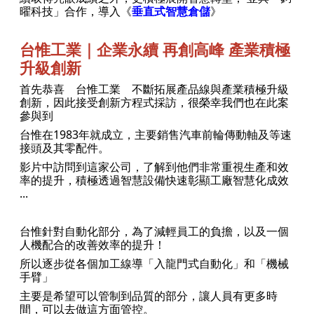
曜科技」合作，導入《
垂直式智慧倉儲
》
台惟工業｜企業永續 再創高峰 產業積極
升級創新
首先恭喜 台惟工業 不斷拓展產品線與產業積極升級
創新，因此接受創新方程式採訪，很榮幸我們也在此案
參與到
台惟在1983年就成立，
主要銷售汽車前輪傳動軸及等速
接頭及其零配件。
影片中訪問到這家公司，了解到他們非常重視生產和效
率的提升，積極透過智慧設備快速彰顯工廠智慧化成效
...
台惟針對自動化部分，為了減輕員工的負擔，以及一個
人機配合的改善效率的提升！
所以逐步從各個加工線導「入龍門式自動化」和「機械
手臂」
主要是希望可以管制到品質的部分，讓人員有更多時
間，可以去做這方面管控。