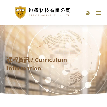
課程資訊
/ Curriculum
information